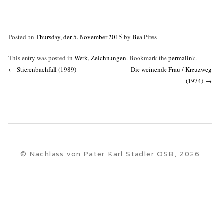
Posted on
Thursday, der 5. November 2015
by
Bea Pires
This entry was posted in
Werk
,
Zeichnungen
. Bookmark the
permalink
.
Post
←
Stierenbachfall (1989)
Die weinende Frau / Kreuzweg
navigation
(1974)
→
© Nachlass von Pater Karl Stadler OSB, 2026