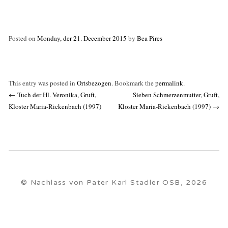
Posted on
Monday, der 21. December 2015
by
Bea Pires
This entry was posted in
Ortsbezogen
. Bookmark the
permalink
.
Post
←
Tuch der Hl. Veronika, Gruft,
Sieben Schmerzenmutter, Gruft,
navigation
Kloster Maria-Rickenbach (1997)
Kloster Maria-Rickenbach (1997)
→
© Nachlass von Pater Karl Stadler OSB, 2026