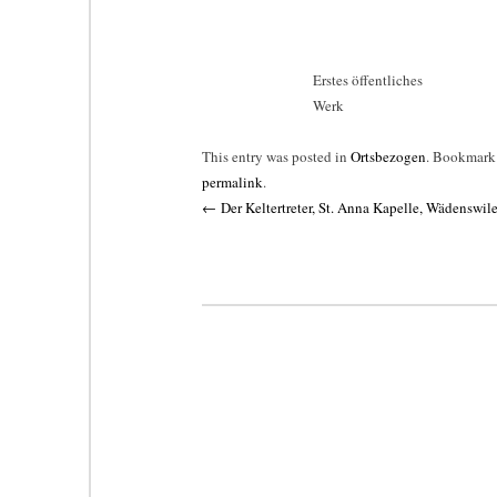
Erstes öffentliches
Werk
This entry was posted in
Ortsbezogen
. Bookmark
permalink
.
Post
←
Der Keltertreter, St. Anna Kapelle, Wädenswil
navigation