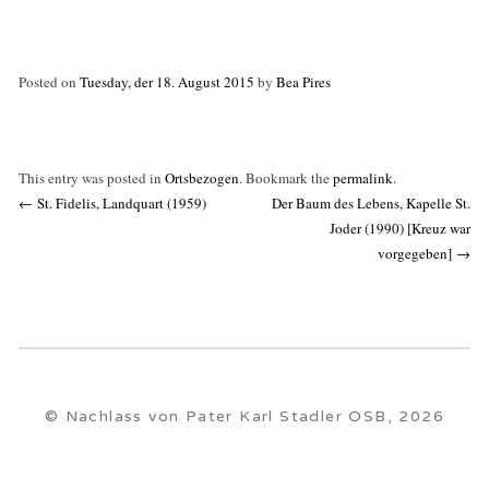
Posted on
Tuesday, der 18. August 2015
by
Bea Pires
This entry was posted in
Ortsbezogen
. Bookmark the
permalink
.
Post
←
St. Fidelis, Landquart (1959)
Der Baum des Lebens, Kapelle St.
navigation
Joder (1990) [Kreuz war
vorgegeben]
→
© Nachlass von Pater Karl Stadler OSB, 2026