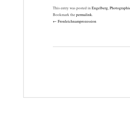
This entry was posted in
Engelberg
,
Photographi
Bookmark the
permalink
.
Post
←
Fronleichnamprozession
navigation