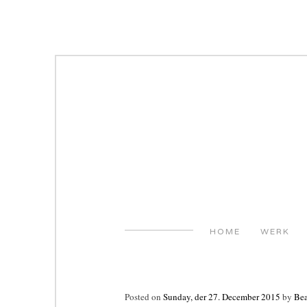
Skip
to
content
HOME
WERK
Posted on
Sunday, der 27. December 2015
by
Bea