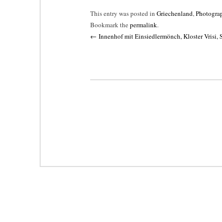
This entry was posted in
Griechenland
,
Photogra
Bookmark the
permalink
.
Post
←
Innenhof mit Einsiedlermönch, Kloster Vrisi, 
navigation