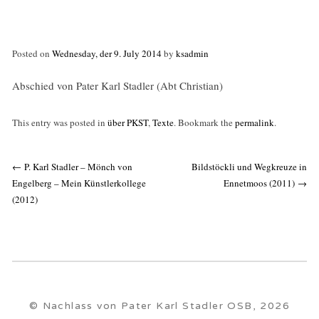
Posted on
Wednesday, der 9. July 2014
by
ksadmin
Abschied von Pater Karl Stadler (Abt Christian)
This entry was posted in
über PKST
,
Texte
. Bookmark the
permalink
.
Post
←
P. Karl Stadler – Mönch von
Bildstöckli und Wegkreuze in
navigation
Engelberg – Mein Künstlerkollege
Ennetmoos (2011)
→
(2012)
© Nachlass von Pater Karl Stadler OSB, 2026