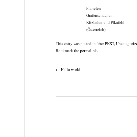
Pfarreien
Grafenschachen,
Kitzladen und Pikafeld
(Österreich)
This entry was posted in
über PKST
,
Uncategoriz
Bookmark the
permalink
.
Post
←
Hello world!
navigation