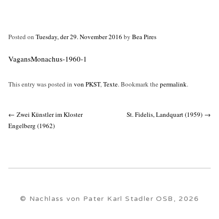
Posted on
Tuesday, der 29. November 2016
by
Bea Pires
VagansMonachus-1960-1
This entry was posted in
von PKST
,
Texte
. Bookmark the
permalink
.
Post
←
Zwei Künstler im Kloster
St. Fidelis, Landquart (1959)
→
navigation
Engelberg (1962)
© Nachlass von Pater Karl Stadler OSB, 2026